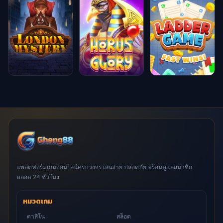
แพลตฟอร์มเกมออนไลน์ครบวงจร เล่นง่าย ปลอดภัย พร้อมดูแลสมาชิก
ตลอด 24 ชั่วโมง
หมวดเกม
คาสิโน
สล็อต