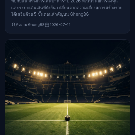
พบกับแนวทางการเล่นบาคาร่าปี 2026 ที่เน้นวินัยการลงทุน
และระบบเดินเงินที่ยั่งยืน เปลี่ยนจากความเสี่ยงสู่การสร้างราย
ได้เสริมด้วย 5 ขั้นตอนสำคัญบน Gheng88
ทีมงาน Gheng88
2026-07-12