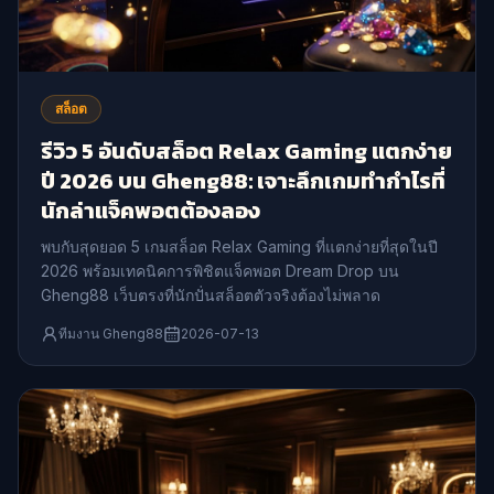
สล็อต
รีวิว 5 อันดับสล็อต Relax Gaming แตกง่าย
ปี 2026 บน Gheng88: เจาะลึกเกมทำกำไรที่
นักล่าแจ็คพอตต้องลอง
พบกับสุดยอด 5 เกมสล็อต Relax Gaming ที่แตกง่ายที่สุดในปี
2026 พร้อมเทคนิคการพิชิตแจ็คพอต Dream Drop บน
Gheng88 เว็บตรงที่นักปั่นสล็อตตัวจริงต้องไม่พลาด
ทีมงาน Gheng88
2026-07-13