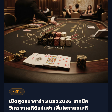
คาสิโน
เปิดสูตรบาคาร่า 3 แถว 2026: เทคนิค
วิเคราะห์สถิติแม่นยำ เพิ่มโอกาสชนะที่