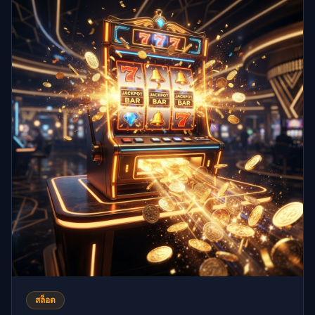
สล็อต