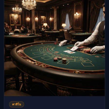
คาสิโน