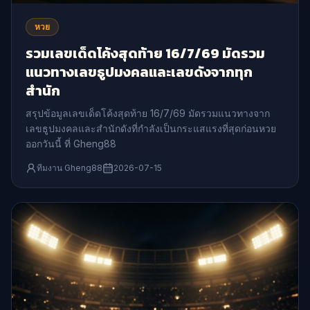
หวย
รวมเลขเด็ดโค้งสุดท้าย 16/7/69 มัดรวม
แนวทางเลขธูปมงคลและเลขดังจากทุก
สำนัก
สรุปข้อมูลเลขเด็ดโค้งสุดท้าย 16/7/69 มัดรวมแนวทางจาก
เลขธูปมงคลและสำนักดังที่กำลังเป็นกระแสแรงที่สุดก่อนหวย
ออกวันนี้ ที่ Gheng88
ทีมงาน Gheng88
2026-07-15