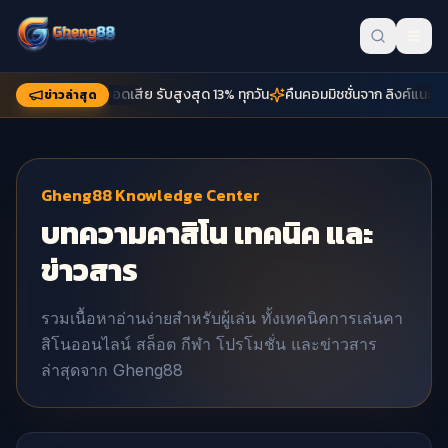
ยอดเสีย รับสูงสุด 13% ทุกวัน
คืนคอมมิชชั่นจาก ลิงค์แนะนำเพื่อน 3% ทุกวัน
ข่าวล่าสุด
Gheng88 Knowledge Center
บทความคาสิโน เทคนิค และ
ข่าวสาร
รวมเนื้อหาอ่านง่ายสำหรับผู้เล่น ทั้งเทคนิคการเล่นคา
สิโนออนไลน์ สล็อต กีฬา โปรโมชั่น และข่าวสาร
ล่าสุดจาก Gheng88