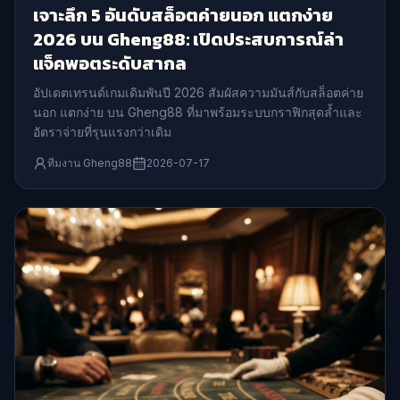
เจาะลึก 5 อันดับสล็อตค่ายนอก แตกง่าย
2026 บน Gheng88: เปิดประสบการณ์ล่า
แจ็คพอตระดับสากล
อัปเดตเทรนด์เกมเดิมพันปี 2026 สัมผัสความมันส์กับสล็อตค่าย
นอก แตกง่าย บน Gheng88 ที่มาพร้อมระบบกราฟิกสุดล้ำและ
อัตราจ่ายที่รุนแรงกว่าเดิม
ทีมงาน Gheng88
2026-07-17