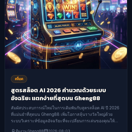
สล็อต
สูตรสล็อต AI 2026 คำนวณด้วยระบบ
อัจฉริยะ แตกง่ายที่สุดบน Gheng88
สัมผัสประสบการณ์ใหม่ในการเดิมพันกับสูตรสล็อต AI ปี 2026
ที่แม่นยำที่สุดบน Gheng88 เพิ่มโอกาสลุ้นรางวัลใหญ่ด้วย
ระบบวิเคราะห์ข้อมูลอัจฉริยะที่จะเปลี่ยนการเล่นของคุณให้
เป็นมืออาชีพ
ทีมงาน Gheng88
2026-08-03