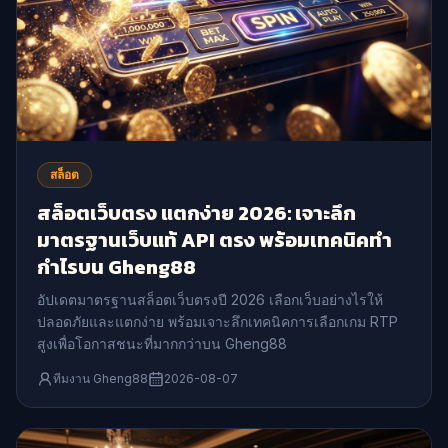
สล็อต
สล็อตเว็บตรง แตกง่าย 2026: เจาะลึก
มาตรฐานเว็บแท้ API ตรง พร้อมเทคนิคทำ
กำไรบน Gheng88
อัปเดตมาตรฐานสล็อตเว็บตรงปี 2026 เลือกเว็บอย่างไรให้
ปลอดภัยและแตกง่าย พร้อมเจาะลึกเทคนิคการเลือกเกม RTP
สูงเพื่อโอกาสชนะที่มากกว่าบน Gheng88
ทีมงาน Gheng88
2026-08-07