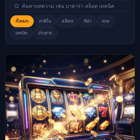
ทั้งหมด
คาสิโน
สล็อต
กีฬา
หวย
เทคนิค
ข่าวสาร